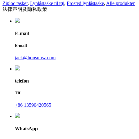
Ziploc tasker
,
Lynlåstaske til tøj
,
Frosted lynlåstaske
,
Alle produkter
法律声明及隐私政策
E-mail
E-mail
jack@honsunsz.com
telefon
Tlf
+86 13590420565
WhatsApp