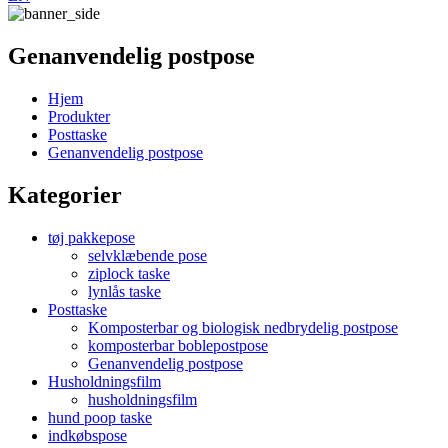
Genanvendelig postpose
Hjem
Produkter
Posttaske
Genanvendelig postpose
Kategorier
tøj pakkepose
selvklæbende pose
ziplock taske
lynlås taske
Posttaske
Komposterbar og biologisk nedbrydelig postpose
komposterbar boblepostpose
Genanvendelig postpose
Husholdningsfilm
husholdningsfilm
hund poop taske
indkøbspose