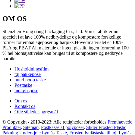
OM OS
Shenzhen Hongxiang Packaging Co., Ltd. Vores fabrik er nu
specielt i at lave 100% nedbrydelige og kompostere forskellige
former for emballageposer og harpiks.Hovedmaterialet er 100%
PLA og PBAT.Alt materiale er ingen plastik, ingen forurening.100
% hel biomajsstivelse kan bruges til at kompostere og nedbryde
harpiks.
Husholdningsfilm
tøj pakkepose
hund poop taske
Posttaske
indkøbspose
Om os
Kontakt os
Ofte stillede spørgsmål
© Copyright - 2010-2023: Alle rettigheder forbeholdes.
Fremhævede
Produkter
,
Sitemap
,
Postkasse af polyposer
,
Slider Frosted Plastic
Pakning Underkjole Lynlås Taske
,
Frosted lynlåstaske til tøj
,
Lynlås