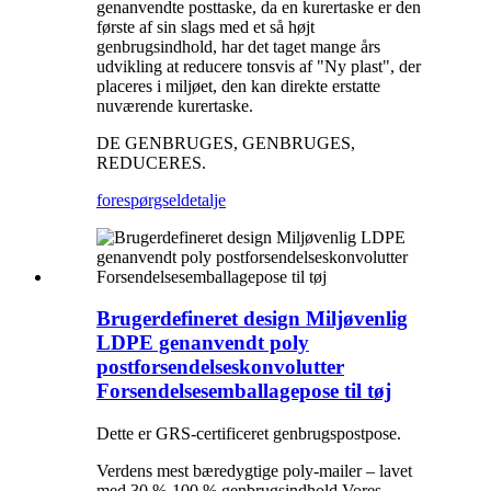
genanvendte posttaske, da en kurertaske er den
første af sin slags med et så højt
genbrugsindhold, har det taget mange års
udvikling at reducere tonsvis af "Ny plast", der
placeres i miljøet, den kan direkte erstatte
nuværende kurertaske.
DE GENBRUGES, GENBRUGES,
REDUCERES.
forespørgsel
detalje
Brugerdefineret design Miljøvenlig
LDPE genanvendt poly
postforsendelseskonvolutter
Forsendelsesemballagepose til tøj
Dette er GRS-certificeret genbrugspostpose.
Verdens mest bæredygtige poly-mailer – lavet
med 30 %-100 % genbrugsindhold.Vores