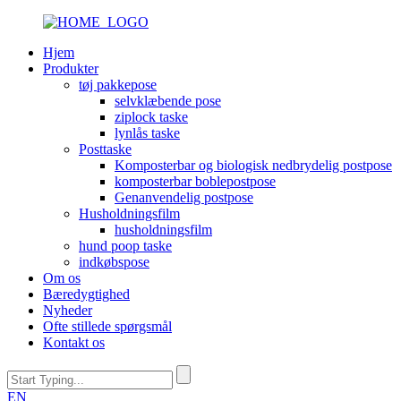
Hjem
Produkter
tøj pakkepose
selvklæbende pose
ziplock taske
lynlås taske
Posttaske
Komposterbar og biologisk nedbrydelig postpose
komposterbar boblepostpose
Genanvendelig postpose
Husholdningsfilm
husholdningsfilm
hund poop taske
indkøbspose
Om os
Bæredygtighed
Nyheder
Ofte stillede spørgsmål
Kontakt os
EN