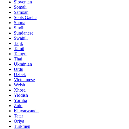
Slovenian
Somali
Samoan
Scots Gaelic
Shona
Sindhi
Sundanese
Swahili
Tajik
Tamil
Telugu
Thai
Ukrainian
Urdu
Uzbek
Vietnamese
Welsh
Xhosa
Yiddish
Yoruba
Zulu
Kinyarwanda
Tatar
Oriya
Turkmen